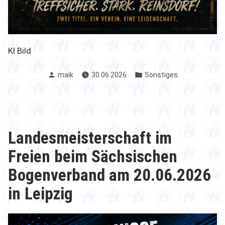
KI Bild
Verfasst
Veröffentlicht
maik
30.06.2026
Sonstiges
von
in
Landesmeisterschaft im
Freien beim Sächsischen
Bogenverband am 20.06.2026
in Leipzig