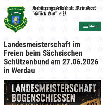
Zum
Schützengesellschaft Reinsdorf
Inhalt
"Glück Auf" e.V.
springen
Menü
aufgeklappt
zugeklappt
Landesmeisterschaft im
Freien beim Sächsischen
Schützenbund am 27.06.2026
in Werdau