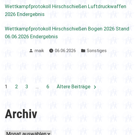
Wettkampfprotokoll Hirschschießen Luftdruckwaffen
2026 Endergebnis
Wettkampfprotokoll Hirschschießen Bogen 2026 Stand
06.06.2026 Endergebnis
Verfasst
Veröffentlicht
maik
06.06.2026
Sonstiges
von
in
Seitennummerierung
1
2
3
…
6
Ältere Beiträge
der
Archiv
Beiträge
Archiv