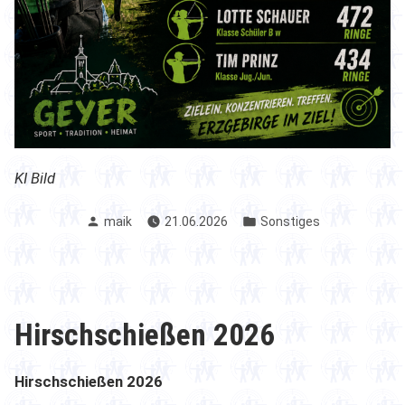
KI Bild
Verfasst
Veröffentlicht
maik
21.06.2026
Sonstiges
von
in
Hirschschießen 2026
Hirschschießen 2026