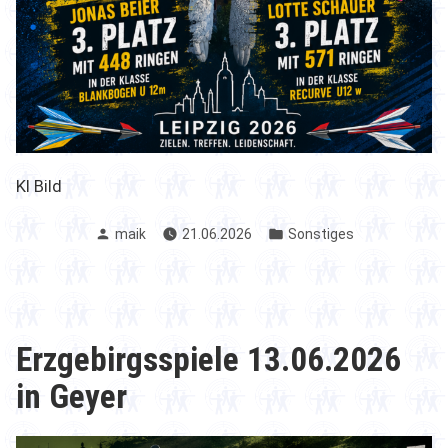
KI Bild
Verfasst
Veröffentlicht
maik
21.06.2026
Sonstiges
von
in
Erzgebirgsspiele 13.06.2026
in Geyer