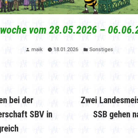
twoche vom 28.05.2026 – 06.06.
Verfasst
Veröffentlicht
maik
18.01.2026
Sonstiges
von
in
snavigation
orheriger
itrag:
n bei der
Zwei Landesmeis
rschaft SBV in
SSB gehen n
greich