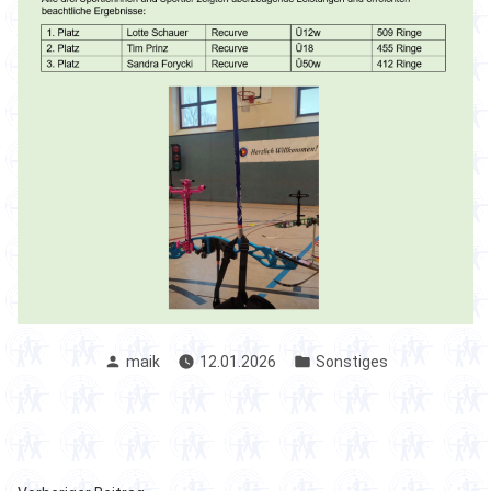
Verfasst
Veröffentlicht
maik
12.01.2026
Sonstiges
von
in