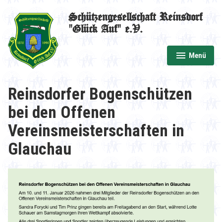
Zum
Schützengesellschaft Reinsdorf
Inhalt
"Glück Auf" e.V.
springen
Menü
aufgeklappt
zugeklappt
Reinsdorfer Bogenschützen
bei den Offenen
Vereinsmeisterschaften in
Glauchau