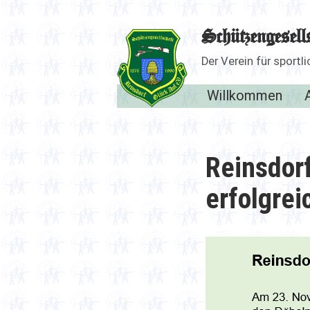
Zum
Inhalt
Schützengesell
springen
Der Verein für sport
Willkommen
Reinsdor
erfolgrei