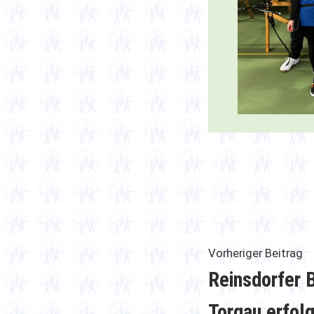
Beitrag
V
Vorheriger Beitrag
Be
Reinsdorfer 
Torgau erfolg